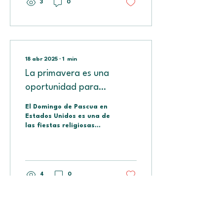
3
0
18 abr 2025
∙
1
min
La primavera es una
oportunidad para
aprender inglés
El Domingo de Pascua en
americano.
Estados Unidos es una de
las fiestas religiosas
más importantes del
país. The most extended
Easter Sunday...
4
0