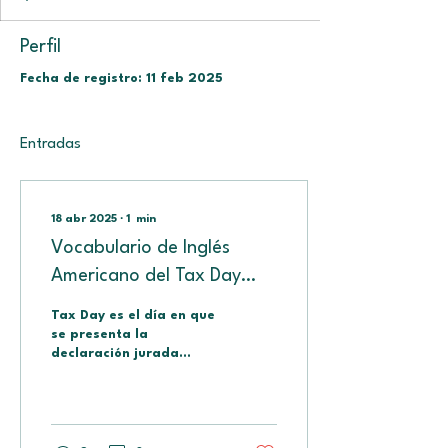
Perfil
Fecha de registro: 11 feb 2025
Entradas
18 abr 2025
∙
1
min
Vocabulario de Inglés
Americano del Tax Day
🇺🇸.
Tax Day es el día en que
se presenta la
declaración jurada
tributaria en los Estados
Unidos, cuya fecha tope
es el 15 de abril de
cada...